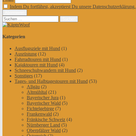
Indem Du fortfährst, akzeptierst Du unsere Datenschutzerklärung.
Suchen
nach:
Kategorien
Ausflugsziele mit Hund
(1)
Ausrüstung
(12)
Fahrradtouren mit Hund
(1)
Kajaktouren mit Hund
(4)
Schneeschuhwandern mit Hund
(2)
Sonstiges
(17)
Tages- und Halbtagestouren mit Hund
(53)
Allgäu
(2)
Altmühltal
(21)
Bayerischer Jura
(1)
Bayerischer Wald
(5)
Fichtelgebirge
(7)
Frankenwald
(2)
Fränkische Schweiz
(4)
Nürnberger Land
(5)
Oberpfälzer Wald
(2)
Österreich
(2)