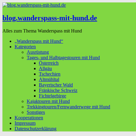
blog.wanderspass-mit-hund.de
Alles zum Thema Wanderspass mit Hund
„Wanderspass mit Hund“
Kategorien
Ausrüstung
Tages- und Halbtagestouren mit Hund
Österreich
Allgäu
Tschechien
Altmühltal
Bayerischer Wald
Fränkische Schweiz
Fichtelgebirge
Kajaktouren mit Hund
Trekkingtouren/Fernwanderwege mit Hund
Sonstiges
Kooperationen
Impressum
Datenschutzerklärung