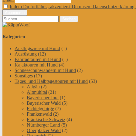
Indem Du fortfährst, akzeptierst Du unsere Datenschutzerklärung.
Suchen
nach:
Kategorien
Ausflugsziele mit Hund
(1)
Ausrüstung
(12)
Fahrradtouren mit Hund
(1)
Kajaktouren mit Hund
(4)
Schneeschuhwandern mit Hund
(2)
Sonstiges
(17)
Tages- und Halbtagestouren mit Hund
(53)
Allgäu
(2)
Altmühltal
(21)
Bayerischer Jura
(1)
Bayerischer Wald
(5)
Fichtelgebirge
(7)
Frankenwald
(2)
Fränkische Schweiz
(4)
Nürnberger Land
(5)
Oberpfälzer Wald
(2)
Österreich
(2)