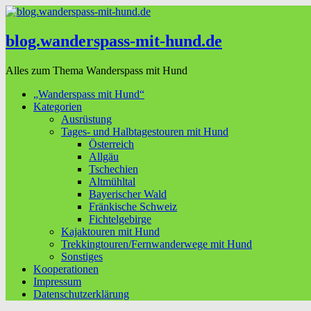
blog.wanderspass-mit-hund.de
Alles zum Thema Wanderspass mit Hund
„Wanderspass mit Hund“
Kategorien
Ausrüstung
Tages- und Halbtagestouren mit Hund
Österreich
Allgäu
Tschechien
Altmühltal
Bayerischer Wald
Fränkische Schweiz
Fichtelgebirge
Kajaktouren mit Hund
Trekkingtouren/Fernwanderwege mit Hund
Sonstiges
Kooperationen
Impressum
Datenschutzerklärung