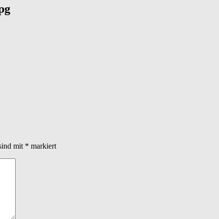
pg
sind mit
*
markiert