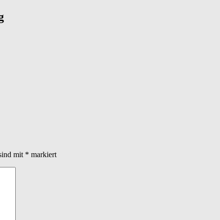
g
sind mit
*
markiert