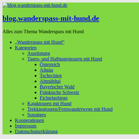
blog.wanderspass-mit-hund.de
Alles zum Thema Wanderspass mit Hund
„Wanderspass mit Hund“
Kategorien
Ausrüstung
Tages- und Halbtagestouren mit Hund
Österreich
Allgäu
Tschechien
Altmühltal
Bayerischer Wald
Fränkische Schweiz
Fichtelgebirge
Kajaktouren mit Hund
Trekkingtouren/Fernwanderwege mit Hund
Sonstiges
Kooperationen
Impressum
Datenschutzerklärung