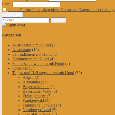
Email
Indem Du fortfährst, akzeptierst Du unsere Datenschutzerklärung.
Suchen
nach:
Kategorien
Ausflugsziele mit Hund
(1)
Ausrüstung
(12)
Fahrradtouren mit Hund
(1)
Kajaktouren mit Hund
(4)
Schneeschuhwandern mit Hund
(2)
Sonstiges
(17)
Tages- und Halbtagestouren mit Hund
(53)
Allgäu
(2)
Altmühltal
(21)
Bayerischer Jura
(1)
Bayerischer Wald
(5)
Fichtelgebirge
(7)
Frankenwald
(2)
Fränkische Schweiz
(4)
Nürnberger Land
(5)
Oberpfälzer Wald
(2)