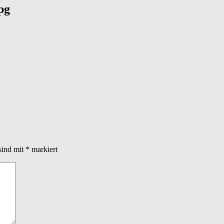
pg
sind mit
*
markiert