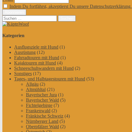
Indem Du fortfährst, akzeptierst Du unsere Datenschutzerklärung.
Suchen
nach:
Kategorien
Ausflugsziele mit Hund
(1)
Ausrüstung
(12)
Fahrradtouren mit Hund
(1)
Kajaktouren mit Hund
(4)
Schneeschuhwandern mit Hund
(2)
Sonstiges
(17)
Tages- und Halbtagestouren mit Hund
(53)
Allgäu
(2)
Altmühltal
(21)
Bayerischer Jura
(1)
Bayerischer Wald
(5)
Fichtelgebirge
(7)
Frankenwald
(2)
Fränkische Schweiz
(4)
Nürnberger Land
(5)
Oberpfälzer Wald
(2)
Österreich
(2)