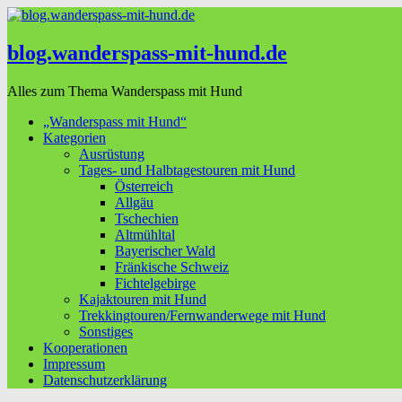
blog.wanderspass-mit-hund.de
Alles zum Thema Wanderspass mit Hund
„Wanderspass mit Hund“
Kategorien
Ausrüstung
Tages- und Halbtagestouren mit Hund
Österreich
Allgäu
Tschechien
Altmühltal
Bayerischer Wald
Fränkische Schweiz
Fichtelgebirge
Kajaktouren mit Hund
Trekkingtouren/Fernwanderwege mit Hund
Sonstiges
Kooperationen
Impressum
Datenschutzerklärung