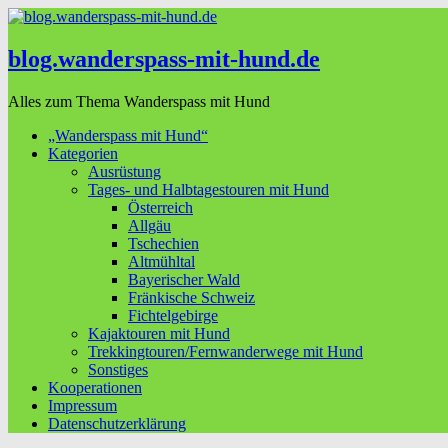
blog.wanderspass-mit-hund.de
Alles zum Thema Wanderspass mit Hund
„Wanderspass mit Hund“
Kategorien
Ausrüstung
Tages- und Halbtagestouren mit Hund
Österreich
Allgäu
Tschechien
Altmühltal
Bayerischer Wald
Fränkische Schweiz
Fichtelgebirge
Kajaktouren mit Hund
Trekkingtouren/Fernwanderwege mit Hund
Sonstiges
Kooperationen
Impressum
Datenschutzerklärung