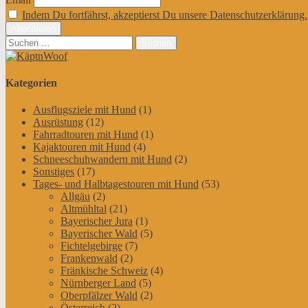
Indem Du fortfährst, akzeptierst Du unsere Datenschutzerklärung.
Suchen
nach:
Kategorien
Ausflugsziele mit Hund
(1)
Ausrüstung
(12)
Fahrradtouren mit Hund
(1)
Kajaktouren mit Hund
(4)
Schneeschuhwandern mit Hund
(2)
Sonstiges
(17)
Tages- und Halbtagestouren mit Hund
(53)
Allgäu
(2)
Altmühltal
(21)
Bayerischer Jura
(1)
Bayerischer Wald
(5)
Fichtelgebirge
(7)
Frankenwald
(2)
Fränkische Schweiz
(4)
Nürnberger Land
(5)
Oberpfälzer Wald
(2)
Österreich
(2)