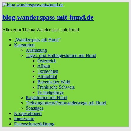
blog.wanderspass-mit-hund.de
Alles zum Thema Wanderspass mit Hund
„Wanderspass mit Hund“
Kategorien
Ausrüstung
Tages- und Halbtagestouren mit Hund
Österreich
Allgäu
Tschechien
Altmühltal
Bayerischer Wald
Fränkische Schweiz
Fichtelgebirge
Kajaktouren mit Hund
Trekkingtouren/Fernwanderwege mit Hund
Sonstiges
Kooperationen
Impressum
Datenschutzerklärung