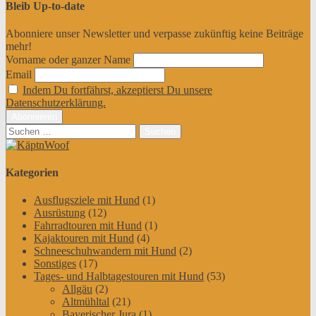
Bleib Up-to-date
Abonniere unser Newsletter und verpasse zukünftig keine Beiträge
mehr!
Vorname oder ganzer Name
Email
Indem Du fortfährst, akzeptierst Du unsere
Datenschutzerklärung.
Suchen
nach:
Kategorien
Ausflugsziele mit Hund
(1)
Ausrüstung
(12)
Fahrradtouren mit Hund
(1)
Kajaktouren mit Hund
(4)
Schneeschuhwandern mit Hund
(2)
Sonstiges
(17)
Tages- und Halbtagestouren mit Hund
(53)
Allgäu
(2)
Altmühltal
(21)
Bayerischer Jura
(1)