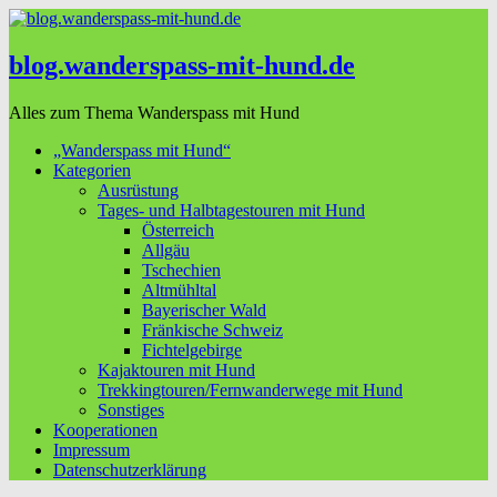
blog.wanderspass-mit-hund.de
Alles zum Thema Wanderspass mit Hund
„Wanderspass mit Hund“
Kategorien
Ausrüstung
Tages- und Halbtagestouren mit Hund
Österreich
Allgäu
Tschechien
Altmühltal
Bayerischer Wald
Fränkische Schweiz
Fichtelgebirge
Kajaktouren mit Hund
Trekkingtouren/Fernwanderwege mit Hund
Sonstiges
Kooperationen
Impressum
Datenschutzerklärung