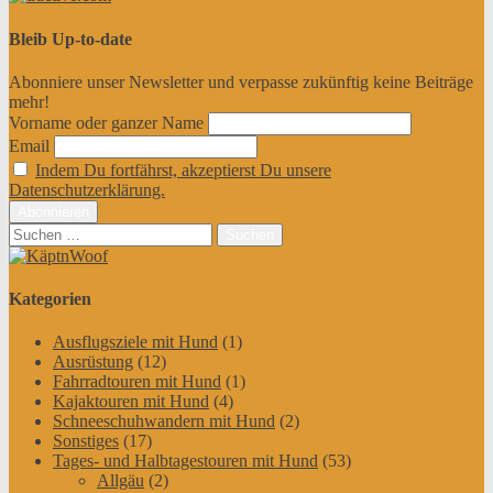
Bleib Up-to-date
Abonniere unser Newsletter und verpasse zukünftig keine Beiträge
mehr!
Vorname oder ganzer Name
Email
Indem Du fortfährst, akzeptierst Du unsere
Datenschutzerklärung.
Suchen
nach:
Kategorien
Ausflugsziele mit Hund
(1)
Ausrüstung
(12)
Fahrradtouren mit Hund
(1)
Kajaktouren mit Hund
(4)
Schneeschuhwandern mit Hund
(2)
Sonstiges
(17)
Tages- und Halbtagestouren mit Hund
(53)
Allgäu
(2)