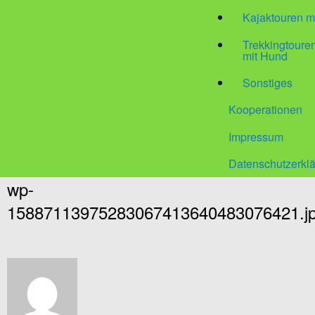
Kajaktouren m
Trekkingtour
mit Hund
Sonstiges
Kooperationen
Impressum
Datenschutzerkl
wp-
15887113975283067413640483076421.j