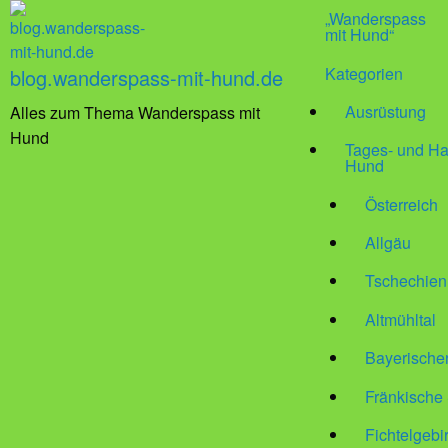
„Wanderspass
mit Hund“
Kategorien
blog.wanderspass-mit-hund.de
Ausrüstung
Alles zum Thema Wanderspass mit
Hund
Tages- und Ha
Hund
Österreich
Allgäu
Tschechien
Altmühltal
Bayerische
Fränkische
Fichtelgebi