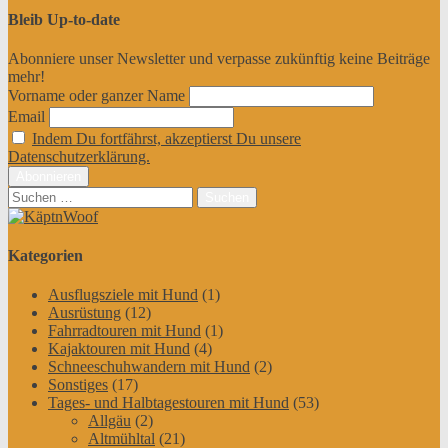
Bleib Up-to-date
Abonniere unser Newsletter und verpasse zukünftig keine Beiträge
mehr!
Vorname oder ganzer Name
Email
Indem Du fortfährst, akzeptierst Du unsere
Datenschutzerklärung.
Suchen
nach:
Kategorien
Ausflugsziele mit Hund
(1)
Ausrüstung
(12)
Fahrradtouren mit Hund
(1)
Kajaktouren mit Hund
(4)
Schneeschuhwandern mit Hund
(2)
Sonstiges
(17)
Tages- und Halbtagestouren mit Hund
(53)
Allgäu
(2)
Altmühltal
(21)