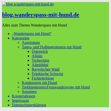
blog.wanderspass-mit-hund.de
Alles zum Thema Wanderspass mit Hund
„Wanderspass mit Hund“
Kategorien
Ausrüstung
Tages- und Halbtagestouren mit Hund
Österreich
Allgäu
Tschechien
Altmühltal
Bayerischer Wald
Fränkische Schweiz
Fichtelgebirge
Kajaktouren mit Hund
Trekkingtouren/Fernwanderwege mit Hund
Sonstiges
Kooperationen
Impressum
Datenschutzerklärung