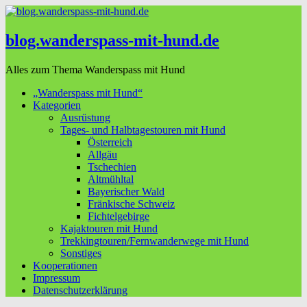
blog.wanderspass-mit-hund.de
Alles zum Thema Wanderspass mit Hund
„Wanderspass mit Hund“
Kategorien
Ausrüstung
Tages- und Halbtagestouren mit Hund
Österreich
Allgäu
Tschechien
Altmühltal
Bayerischer Wald
Fränkische Schweiz
Fichtelgebirge
Kajaktouren mit Hund
Trekkingtouren/Fernwanderwege mit Hund
Sonstiges
Kooperationen
Impressum
Datenschutzerklärung