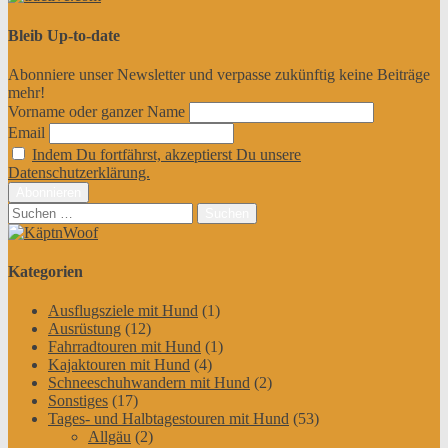
Bleib Up-to-date
Abonniere unser Newsletter und verpasse zukünftig keine Beiträge
mehr!
Vorname oder ganzer Name
Email
Indem Du fortfährst, akzeptierst Du unsere
Datenschutzerklärung.
Suchen
nach:
Kategorien
Ausflugsziele mit Hund
(1)
Ausrüstung
(12)
Fahrradtouren mit Hund
(1)
Kajaktouren mit Hund
(4)
Schneeschuhwandern mit Hund
(2)
Sonstiges
(17)
Tages- und Halbtagestouren mit Hund
(53)
Allgäu
(2)