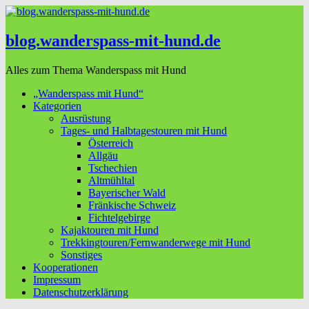
blog.wanderspass-mit-hund.de
Alles zum Thema Wanderspass mit Hund
„Wanderspass mit Hund“
Kategorien
Ausrüstung
Tages- und Halbtagestouren mit Hund
Österreich
Allgäu
Tschechien
Altmühltal
Bayerischer Wald
Fränkische Schweiz
Fichtelgebirge
Kajaktouren mit Hund
Trekkingtouren/Fernwanderwege mit Hund
Sonstiges
Kooperationen
Impressum
Datenschutzerklärung