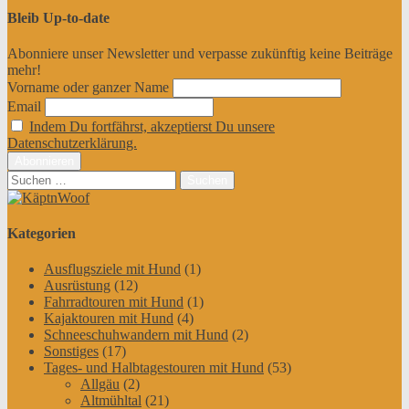
Bleib Up-to-date
Abonniere unser Newsletter und verpasse zukünftig keine Beiträge
mehr!
Vorname oder ganzer Name
Email
Indem Du fortfährst, akzeptierst Du unsere
Datenschutzerklärung.
Suchen
nach:
Kategorien
Ausflugsziele mit Hund
(1)
Ausrüstung
(12)
Fahrradtouren mit Hund
(1)
Kajaktouren mit Hund
(4)
Schneeschuhwandern mit Hund
(2)
Sonstiges
(17)
Tages- und Halbtagestouren mit Hund
(53)
Allgäu
(2)
Altmühltal
(21)