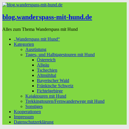
blog.wanderspass-mit-hund.de
Alles zum Thema Wanderspass mit Hund
„Wanderspass mit Hund“
Kategorien
Ausrüstung
Tages- und Halbtagestouren mit Hund
Österreich
Allgäu
Tschechien
Altmühltal
Bayerischer Wald
Fränkische Schweiz
Fichtelgebirge
Kajaktouren mit Hund
Trekkingtouren/Fernwanderwege mit Hund
Sonstiges
Kooperationen
Impressum
Datenschutzerklärung