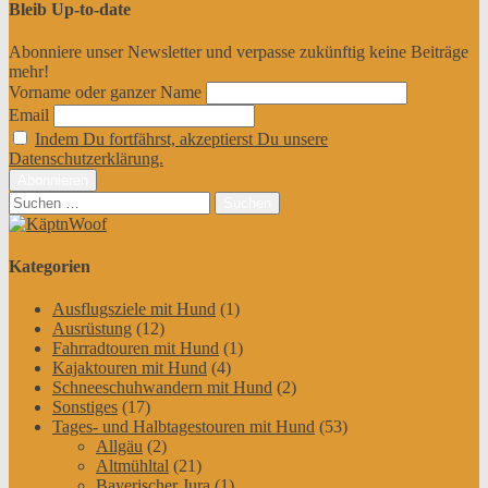
Bleib Up-to-date
Abonniere unser Newsletter und verpasse zukünftig keine Beiträge
mehr!
Vorname oder ganzer Name
Email
Indem Du fortfährst, akzeptierst Du unsere
Datenschutzerklärung.
Suchen
nach:
Kategorien
Ausflugsziele mit Hund
(1)
Ausrüstung
(12)
Fahrradtouren mit Hund
(1)
Kajaktouren mit Hund
(4)
Schneeschuhwandern mit Hund
(2)
Sonstiges
(17)
Tages- und Halbtagestouren mit Hund
(53)
Allgäu
(2)
Altmühltal
(21)
Bayerischer Jura
(1)