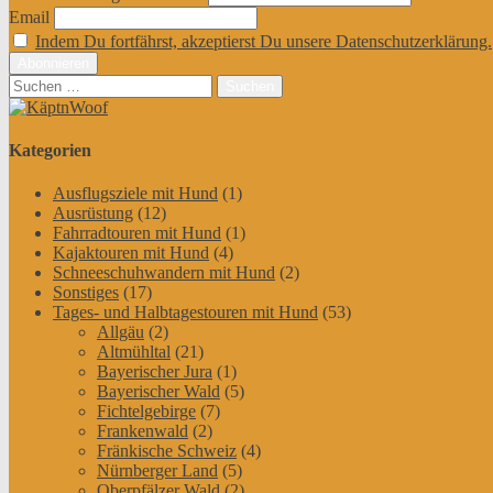
Email
Indem Du fortfährst, akzeptierst Du unsere Datenschutzerklärung.
Suchen
nach:
Kategorien
Ausflugsziele mit Hund
(1)
Ausrüstung
(12)
Fahrradtouren mit Hund
(1)
Kajaktouren mit Hund
(4)
Schneeschuhwandern mit Hund
(2)
Sonstiges
(17)
Tages- und Halbtagestouren mit Hund
(53)
Allgäu
(2)
Altmühltal
(21)
Bayerischer Jura
(1)
Bayerischer Wald
(5)
Fichtelgebirge
(7)
Frankenwald
(2)
Fränkische Schweiz
(4)
Nürnberger Land
(5)
Oberpfälzer Wald
(2)