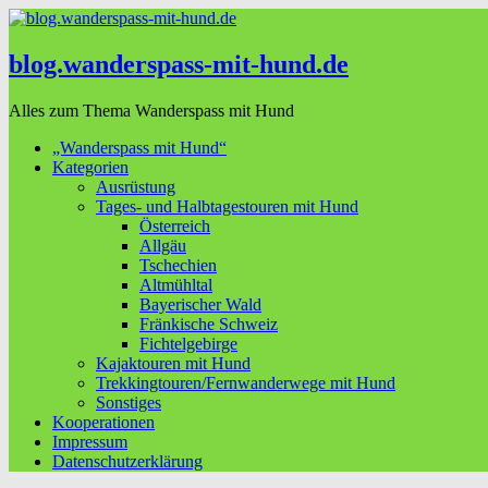
blog.wanderspass-mit-hund.de
Alles zum Thema Wanderspass mit Hund
„Wanderspass mit Hund“
Kategorien
Ausrüstung
Tages- und Halbtagestouren mit Hund
Österreich
Allgäu
Tschechien
Altmühltal
Bayerischer Wald
Fränkische Schweiz
Fichtelgebirge
Kajaktouren mit Hund
Trekkingtouren/Fernwanderwege mit Hund
Sonstiges
Kooperationen
Impressum
Datenschutzerklärung