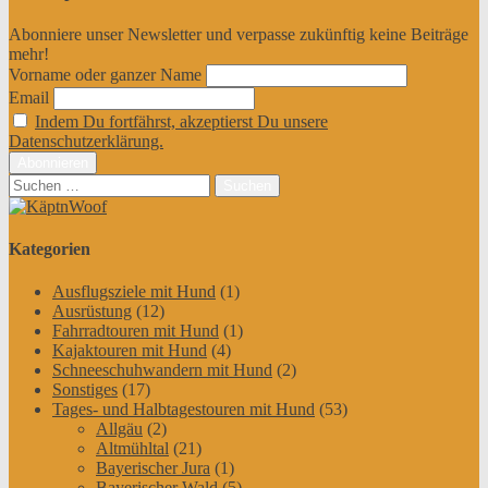
Abonniere unser Newsletter und verpasse zukünftig keine Beiträge
mehr!
Vorname oder ganzer Name
Email
Indem Du fortfährst, akzeptierst Du unsere
Datenschutzerklärung.
Suchen
nach:
Kategorien
Ausflugsziele mit Hund
(1)
Ausrüstung
(12)
Fahrradtouren mit Hund
(1)
Kajaktouren mit Hund
(4)
Schneeschuhwandern mit Hund
(2)
Sonstiges
(17)
Tages- und Halbtagestouren mit Hund
(53)
Allgäu
(2)
Altmühltal
(21)
Bayerischer Jura
(1)
Bayerischer Wald
(5)