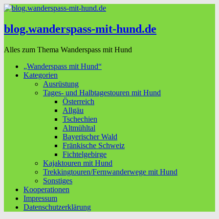
blog.wanderspass-mit-hund.de
Alles zum Thema Wanderspass mit Hund
„Wanderspass mit Hund“
Kategorien
Ausrüstung
Tages- und Halbtagestouren mit Hund
Österreich
Allgäu
Tschechien
Altmühltal
Bayerischer Wald
Fränkische Schweiz
Fichtelgebirge
Kajaktouren mit Hund
Trekkingtouren/Fernwanderwege mit Hund
Sonstiges
Kooperationen
Impressum
Datenschutzerklärung