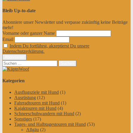
Bleib Up-to-date
Abonniere unser Newsletter und verpasse zukünftig keine Beiträge
mehr!
Vorname oder ganzer Name
Email
Indem Du fortfährst, akzeptierst Du unsere
Datenschutzerklärung.
Suchen
nach:
Kategorien
Ausflugsziele mit Hund
(1)
Ausrüstung
(12)
Fahrradtouren mit Hund
(1)
Kajaktouren mit Hund
(4)
Schneeschuhwandern mit Hund
(2)
Sonstiges
(17)
Tages- und Halbtagestouren mit Hund
(53)
Allgäu
(2)