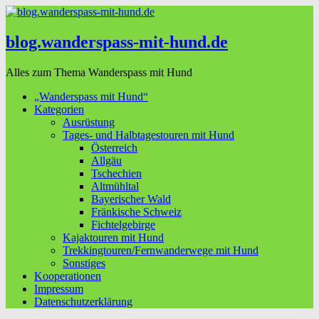
blog.wanderspass-mit-hund.de
Alles zum Thema Wanderspass mit Hund
„Wanderspass mit Hund“
Kategorien
Ausrüstung
Tages- und Halbtagestouren mit Hund
Österreich
Allgäu
Tschechien
Altmühltal
Bayerischer Wald
Fränkische Schweiz
Fichtelgebirge
Kajaktouren mit Hund
Trekkingtouren/Fernwanderwege mit Hund
Sonstiges
Kooperationen
Impressum
Datenschutzerklärung