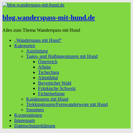
blog.wanderspass-mit-hund.de
Alles zum Thema Wanderspass mit Hund
„Wanderspass mit Hund“
Kategorien
Ausrüstung
Tages- und Halbtagestouren mit Hund
Österreich
Allgäu
Tschechien
Altmühltal
Bayerischer Wald
Fränkische Schweiz
Fichtelgebirge
Kajaktouren mit Hund
Trekkingtouren/Fernwanderwege mit Hund
Sonstiges
Kooperationen
Impressum
Datenschutzerklärung