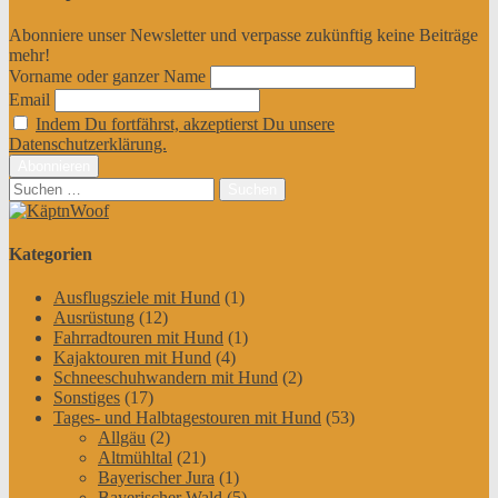
Abonniere unser Newsletter und verpasse zukünftig keine Beiträge
mehr!
Vorname oder ganzer Name
Email
Indem Du fortfährst, akzeptierst Du unsere
Datenschutzerklärung.
Suchen
nach:
Kategorien
Ausflugsziele mit Hund
(1)
Ausrüstung
(12)
Fahrradtouren mit Hund
(1)
Kajaktouren mit Hund
(4)
Schneeschuhwandern mit Hund
(2)
Sonstiges
(17)
Tages- und Halbtagestouren mit Hund
(53)
Allgäu
(2)
Altmühltal
(21)
Bayerischer Jura
(1)
Bayerischer Wald
(5)