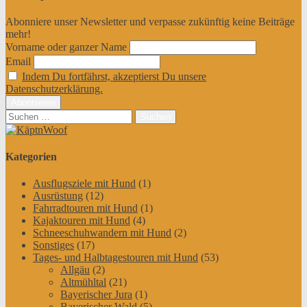
Abonniere unser Newsletter und verpasse zukünftig keine Beiträge
mehr!
Vorname oder ganzer Name
Email
Indem Du fortfährst, akzeptierst Du unsere
Datenschutzerklärung.
Suchen
nach:
Kategorien
Ausflugsziele mit Hund
(1)
Ausrüstung
(12)
Fahrradtouren mit Hund
(1)
Kajaktouren mit Hund
(4)
Schneeschuhwandern mit Hund
(2)
Sonstiges
(17)
Tages- und Halbtagestouren mit Hund
(53)
Allgäu
(2)
Altmühltal
(21)
Bayerischer Jura
(1)
Bayerischer Wald
(5)