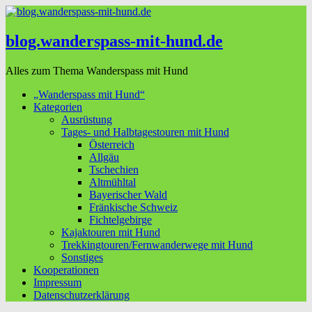
blog.wanderspass-mit-hund.de
Alles zum Thema Wanderspass mit Hund
„Wanderspass mit Hund“
Kategorien
Ausrüstung
Tages- und Halbtagestouren mit Hund
Österreich
Allgäu
Tschechien
Altmühltal
Bayerischer Wald
Fränkische Schweiz
Fichtelgebirge
Kajaktouren mit Hund
Trekkingtouren/Fernwanderwege mit Hund
Sonstiges
Kooperationen
Impressum
Datenschutzerklärung