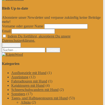
Bleib Up-to-date
Abonniere unser Newsletter und verpasse zukünftig keine Beiträge
mehr!
Vorname oder ganzer Name
Email
Indem Du fortfährst, akzeptierst Du unsere
Datenschutzerklärung.
Suchen
nach:
Kategorien
Ausflugsziele mit Hund
(1)
Ausrüstung
(12)
Fahrradtouren mit Hund
(1)
Kajaktouren mit Hund
(4)
Schneeschuhwandern mit Hund
(2)
Sonstiges
(17)
Tages- und Halbtagestouren mit Hund
(53)
Allgäu
(2)