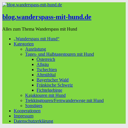
blog.wanderspass-mit-hund.de
Alles zum Thema Wanderspass mit Hund
„Wanderspass mit Hund“
Kategorien
Ausrüstung
Tages- und Halbtagestouren mit Hund
Österreich
Allgäu
Tschechien
Altmühltal
Bayerischer Wald
Fränkische Schweiz
Fichtelgebirge
Kajaktouren mit Hund
Trekkingtouren/Fernwanderwege mit Hund
Sonstiges
Kooperationen
Impressum
Datenschutzerklärung