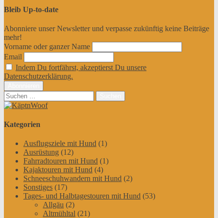
Bleib Up-to-date
Abonniere unser Newsletter und verpasse zukünftig keine Beiträge
mehr!
Vorname oder ganzer Name
Email
Indem Du fortfährst, akzeptierst Du unsere
Datenschutzerklärung.
Suchen
nach:
Kategorien
Ausflugsziele mit Hund
(1)
Ausrüstung
(12)
Fahrradtouren mit Hund
(1)
Kajaktouren mit Hund
(4)
Schneeschuhwandern mit Hund
(2)
Sonstiges
(17)
Tages- und Halbtagestouren mit Hund
(53)
Allgäu
(2)
Altmühltal
(21)