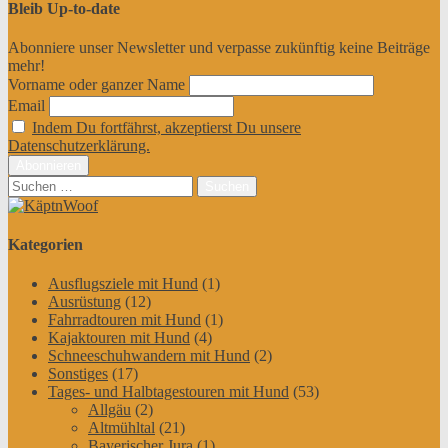
Bleib Up-to-date
Abonniere unser Newsletter und verpasse zukünftig keine Beiträge
mehr!
Vorname oder ganzer Name
Email
Indem Du fortfährst, akzeptierst Du unsere
Datenschutzerklärung.
Suchen
nach:
Kategorien
Ausflugsziele mit Hund
(1)
Ausrüstung
(12)
Fahrradtouren mit Hund
(1)
Kajaktouren mit Hund
(4)
Schneeschuhwandern mit Hund
(2)
Sonstiges
(17)
Tages- und Halbtagestouren mit Hund
(53)
Allgäu
(2)
Altmühltal
(21)
Bayerischer Jura
(1)