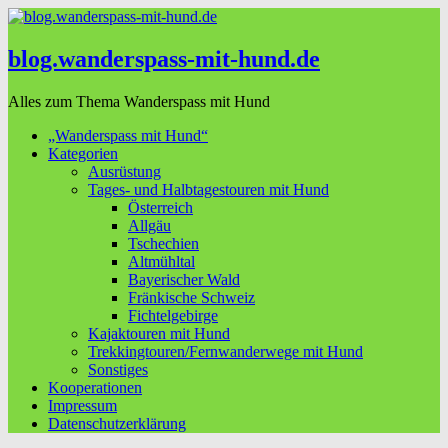
blog.wanderspass-mit-hund.de
Alles zum Thema Wanderspass mit Hund
„Wanderspass mit Hund“
Kategorien
Ausrüstung
Tages- und Halbtagestouren mit Hund
Österreich
Allgäu
Tschechien
Altmühltal
Bayerischer Wald
Fränkische Schweiz
Fichtelgebirge
Kajaktouren mit Hund
Trekkingtouren/Fernwanderwege mit Hund
Sonstiges
Kooperationen
Impressum
Datenschutzerklärung