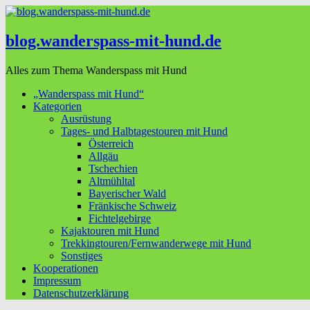
blog.wanderspass-mit-hund.de
Alles zum Thema Wanderspass mit Hund
„Wanderspass mit Hund“
Kategorien
Ausrüstung
Tages- und Halbtagestouren mit Hund
Österreich
Allgäu
Tschechien
Altmühltal
Bayerischer Wald
Fränkische Schweiz
Fichtelgebirge
Kajaktouren mit Hund
Trekkingtouren/Fernwanderwege mit Hund
Sonstiges
Kooperationen
Impressum
Datenschutzerklärung