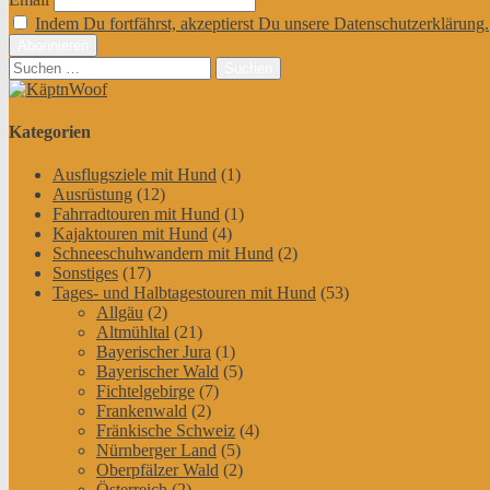
Indem Du fortfährst, akzeptierst Du unsere Datenschutzerklärung.
Suchen
nach:
Kategorien
Ausflugsziele mit Hund
(1)
Ausrüstung
(12)
Fahrradtouren mit Hund
(1)
Kajaktouren mit Hund
(4)
Schneeschuhwandern mit Hund
(2)
Sonstiges
(17)
Tages- und Halbtagestouren mit Hund
(53)
Allgäu
(2)
Altmühltal
(21)
Bayerischer Jura
(1)
Bayerischer Wald
(5)
Fichtelgebirge
(7)
Frankenwald
(2)
Fränkische Schweiz
(4)
Nürnberger Land
(5)
Oberpfälzer Wald
(2)
Österreich
(2)