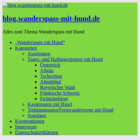
blog.wanderspass-mit-hund.de
Alles zum Thema Wanderspass mit Hund
„Wanderspass mit Hund“
Kategorien
Ausrüstung
Tages- und Halbtagestouren mit Hund
Österreich
Allgäu
Tschechien
Altmühltal
Bayerischer Wald
Fränkische Schweiz
Fichtelgebirge
Kajaktouren mit Hund
Trekkingtouren/Fernwanderwege mit Hund
Sonstiges
Kooperationen
Impressum
Datenschutzerklärung