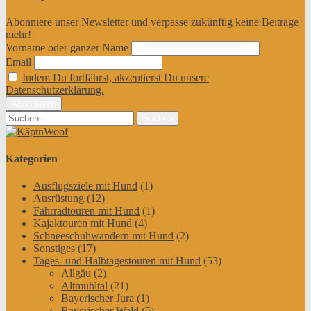
Abonniere unser Newsletter und verpasse zukünftig keine Beiträge
mehr!
Vorname oder ganzer Name
Email
Indem Du fortfährst, akzeptierst Du unsere
Datenschutzerklärung.
Suchen
nach:
Kategorien
Ausflugsziele mit Hund
(1)
Ausrüstung
(12)
Fahrradtouren mit Hund
(1)
Kajaktouren mit Hund
(4)
Schneeschuhwandern mit Hund
(2)
Sonstiges
(17)
Tages- und Halbtagestouren mit Hund
(53)
Allgäu
(2)
Altmühltal
(21)
Bayerischer Jura
(1)
Bayerischer Wald
(5)