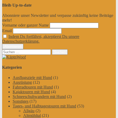
Bleib Up-to-date
Abonniere unser Newsletter und verpasse zukünftig keine Beiträge
mehr!
Vorname oder ganzer Name
Email
Indem Du fortfährst, akzeptierst Du unsere
Datenschutzerklärung.
Suchen
nach:
Kategorien
Ausflugsziele mit Hund
(1)
Ausrüstung
(12)
Fahrradtouren mit Hund
(1)
Kajaktouren mit Hund
(4)
Schneeschuhwandern mit Hund
(2)
Sonstiges
(17)
Tages- und Halbtagestouren mit Hund
(53)
Allgäu
(2)
Altmühltal
(21)