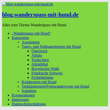
blog.wanderspass-mit-hund.de
Alles zum Thema Wanderspass mit Hund
„Wanderspass mit Hund“
Kategorien
Ausrüstung
Tages- und Halbtagestouren mit Hund
Österreich
Allgäu
Tschechien
Altmühltal
Bayerischer Wald
Fränkische Schweiz
Fichtelgebirge
Kajaktouren mit Hund
Trekkingtouren/Fernwanderwege mit Hund
Sonstiges
Kooperationen
Impressum
Datenschutzerklärung