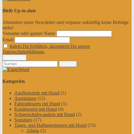
Bleib Up-to-date
Abonniere unser Newsletter und verpasse zukünftig keine Beiträge
mehr!
Vorname oder ganzer Name
Email
Indem Du fortfährst, akzeptierst Du unsere
Datenschutzerklärung.
Suchen
nach:
Kategorien
Ausflugsziele mit Hund
(1)
Ausrüstung
(12)
Fahrradtouren mit Hund
(1)
Kajaktouren mit Hund
(4)
Schneeschuhwandern mit Hund
(2)
Sonstiges
(17)
Tages- und Halbtagestouren mit Hund
(53)
Allgäu
(2)