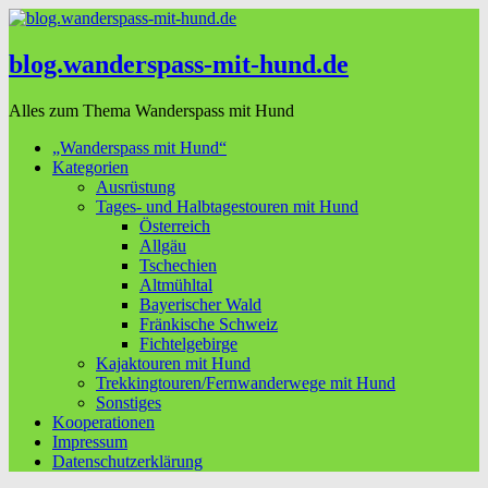
blog.wanderspass-mit-hund.de
Alles zum Thema Wanderspass mit Hund
„Wanderspass mit Hund“
Kategorien
Ausrüstung
Tages- und Halbtagestouren mit Hund
Österreich
Allgäu
Tschechien
Altmühltal
Bayerischer Wald
Fränkische Schweiz
Fichtelgebirge
Kajaktouren mit Hund
Trekkingtouren/Fernwanderwege mit Hund
Sonstiges
Kooperationen
Impressum
Datenschutzerklärung