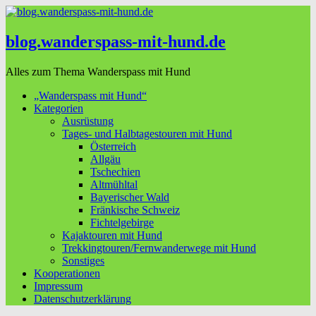
blog.wanderspass-mit-hund.de
Alles zum Thema Wanderspass mit Hund
„Wanderspass mit Hund“
Kategorien
Ausrüstung
Tages- und Halbtagestouren mit Hund
Österreich
Allgäu
Tschechien
Altmühltal
Bayerischer Wald
Fränkische Schweiz
Fichtelgebirge
Kajaktouren mit Hund
Trekkingtouren/Fernwanderwege mit Hund
Sonstiges
Kooperationen
Impressum
Datenschutzerklärung