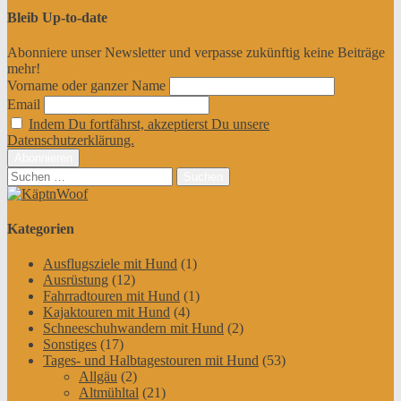
Bleib Up-to-date
Abonniere unser Newsletter und verpasse zukünftig keine Beiträge
mehr!
Vorname oder ganzer Name
Email
Indem Du fortfährst, akzeptierst Du unsere
Datenschutzerklärung.
Suchen
nach:
Kategorien
Ausflugsziele mit Hund
(1)
Ausrüstung
(12)
Fahrradtouren mit Hund
(1)
Kajaktouren mit Hund
(4)
Schneeschuhwandern mit Hund
(2)
Sonstiges
(17)
Tages- und Halbtagestouren mit Hund
(53)
Allgäu
(2)
Altmühltal
(21)