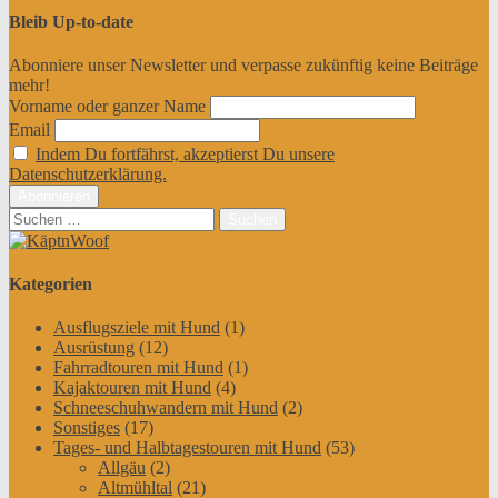
Bleib Up-to-date
Abonniere unser Newsletter und verpasse zukünftig keine Beiträge
mehr!
Vorname oder ganzer Name
Email
Indem Du fortfährst, akzeptierst Du unsere
Datenschutzerklärung.
Suchen
nach:
Kategorien
Ausflugsziele mit Hund
(1)
Ausrüstung
(12)
Fahrradtouren mit Hund
(1)
Kajaktouren mit Hund
(4)
Schneeschuhwandern mit Hund
(2)
Sonstiges
(17)
Tages- und Halbtagestouren mit Hund
(53)
Allgäu
(2)
Altmühltal
(21)