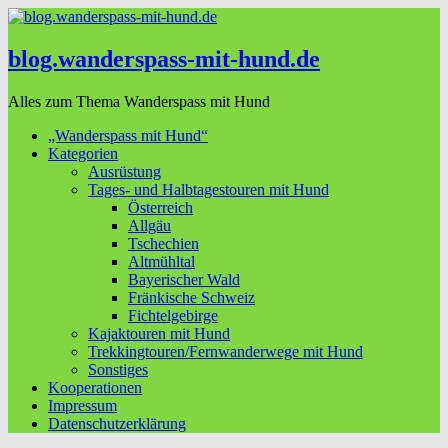
blog.wanderspass-mit-hund.de
Alles zum Thema Wanderspass mit Hund
„Wanderspass mit Hund“
Kategorien
Ausrüstung
Tages- und Halbtagestouren mit Hund
Österreich
Allgäu
Tschechien
Altmühltal
Bayerischer Wald
Fränkische Schweiz
Fichtelgebirge
Kajaktouren mit Hund
Trekkingtouren/Fernwanderwege mit Hund
Sonstiges
Kooperationen
Impressum
Datenschutzerklärung