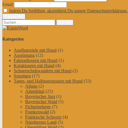
Email
Indem Du fortfährst, akzeptierst Du unsere Datenschutzerklärung.
Suchen
nach:
Kategorien
Ausflugsziele mit Hund
(1)
Ausrüstung
(12)
Fahrradtouren mit Hund
(1)
Kajaktouren mit Hund
(4)
Schneeschuhwandern mit Hund
(2)
Sonstiges
(17)
Tages- und Halbtagestouren mit Hund
(53)
Allgäu
(2)
Altmühltal
(21)
Bayerischer Jura
(1)
Bayerischer Wald
(5)
Fichtelgebirge
(7)
Frankenwald
(2)
Fränkische Schweiz
(4)
Nürnberger Land
(5)
Oberpfälzer Wald
(2)