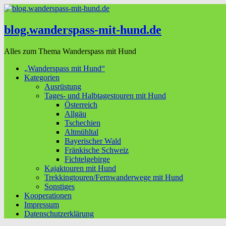
blog.wanderspass-mit-hund.de
Alles zum Thema Wanderspass mit Hund
„Wanderspass mit Hund“
Kategorien
Ausrüstung
Tages- und Halbtagestouren mit Hund
Österreich
Allgäu
Tschechien
Altmühltal
Bayerischer Wald
Fränkische Schweiz
Fichtelgebirge
Kajaktouren mit Hund
Trekkingtouren/Fernwanderwege mit Hund
Sonstiges
Kooperationen
Impressum
Datenschutzerklärung