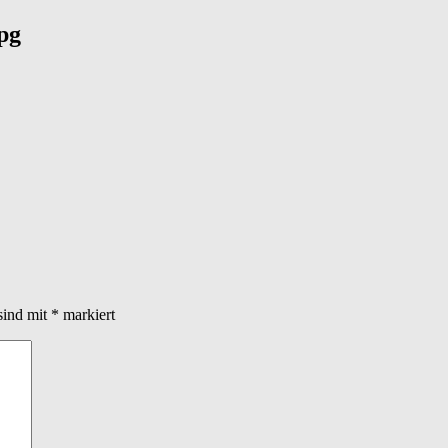
pg
sind mit
*
markiert