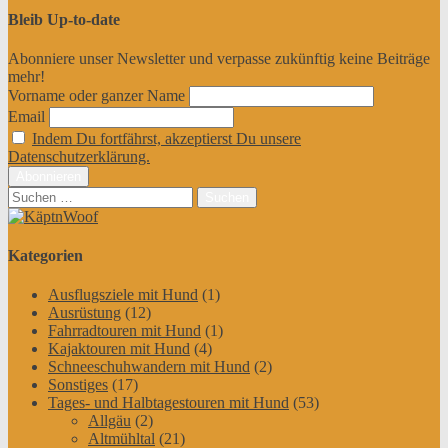
Bleib Up-to-date
Abonniere unser Newsletter und verpasse zukünftig keine Beiträge
mehr!
Vorname oder ganzer Name
Email
Indem Du fortfährst, akzeptierst Du unsere
Datenschutzerklärung.
Suchen
nach:
Kategorien
Ausflugsziele mit Hund
(1)
Ausrüstung
(12)
Fahrradtouren mit Hund
(1)
Kajaktouren mit Hund
(4)
Schneeschuhwandern mit Hund
(2)
Sonstiges
(17)
Tages- und Halbtagestouren mit Hund
(53)
Allgäu
(2)
Altmühltal
(21)