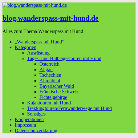
blog.wanderspass-mit-hund.de
Alles zum Thema Wanderspass mit Hund
„Wanderspass mit Hund“
Kategorien
Ausrüstung
Tages- und Halbtagestouren mit Hund
Österreich
Allgäu
Tschechien
Altmühltal
Bayerischer Wald
Fränkische Schweiz
Fichtelgebirge
Kajaktouren mit Hund
Trekkingtouren/Fernwanderwege mit Hund
Sonstiges
Kooperationen
Impressum
Datenschutzerklärung