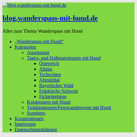
blog.wanderspass-mit-hund.de
Alles zum Thema Wanderspass mit Hund
„Wanderspass mit Hund“
Kategorien
Ausrüstung
Tages- und Halbtagestouren mit Hund
Österreich
Allgäu
Tschechien
Altmühltal
Bayerischer Wald
Fränkische Schweiz
Fichtelgebirge
Kajaktouren mit Hund
Trekkingtouren/Fernwanderwege mit Hund
Sonstiges
Kooperationen
Impressum
Datenschutzerklärung