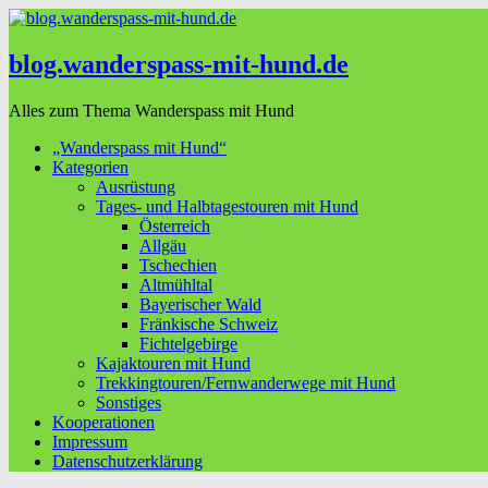
blog.wanderspass-mit-hund.de
Alles zum Thema Wanderspass mit Hund
„Wanderspass mit Hund“
Kategorien
Ausrüstung
Tages- und Halbtagestouren mit Hund
Österreich
Allgäu
Tschechien
Altmühltal
Bayerischer Wald
Fränkische Schweiz
Fichtelgebirge
Kajaktouren mit Hund
Trekkingtouren/Fernwanderwege mit Hund
Sonstiges
Kooperationen
Impressum
Datenschutzerklärung