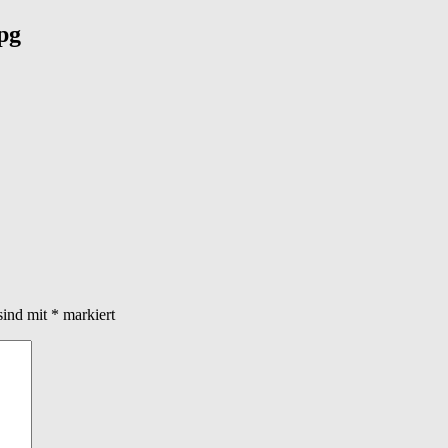
pg
sind mit
*
markiert