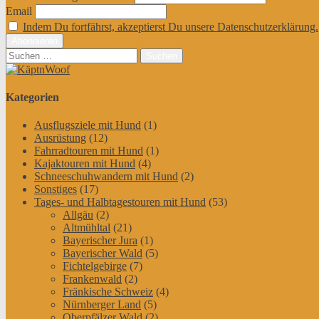
Email
Indem Du fortfährst, akzeptierst Du unsere Datenschutzerklärung.
Suchen
nach:
Kategorien
Ausflugsziele mit Hund
(1)
Ausrüstung
(12)
Fahrradtouren mit Hund
(1)
Kajaktouren mit Hund
(4)
Schneeschuhwandern mit Hund
(2)
Sonstiges
(17)
Tages- und Halbtagestouren mit Hund
(53)
Allgäu
(2)
Altmühltal
(21)
Bayerischer Jura
(1)
Bayerischer Wald
(5)
Fichtelgebirge
(7)
Frankenwald
(2)
Fränkische Schweiz
(4)
Nürnberger Land
(5)
Oberpfälzer Wald
(2)