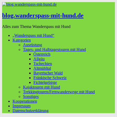
blog.wanderspass-mit-hund.de
Alles zum Thema Wanderspass mit Hund
„Wanderspass mit Hund“
Kategorien
Ausrüstung
Tages- und Halbtagestouren mit Hund
Österreich
Allgäu
Tschechien
Altmühltal
Bayerischer Wald
Fränkische Schweiz
Fichtelgebirge
Kajaktouren mit Hund
Trekkingtouren/Fernwanderwege mit Hund
Sonstiges
Kooperationen
Impressum
Datenschutzerklärung