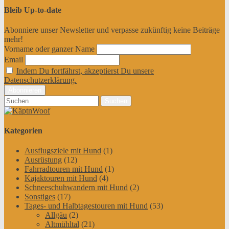
Bleib Up-to-date
Abonniere unser Newsletter und verpasse zukünftig keine Beiträge
mehr!
Vorname oder ganzer Name
Email
Indem Du fortfährst, akzeptierst Du unsere
Datenschutzerklärung.
Suchen
nach:
Kategorien
Ausflugsziele mit Hund
(1)
Ausrüstung
(12)
Fahrradtouren mit Hund
(1)
Kajaktouren mit Hund
(4)
Schneeschuhwandern mit Hund
(2)
Sonstiges
(17)
Tages- und Halbtagestouren mit Hund
(53)
Allgäu
(2)
Altmühltal
(21)