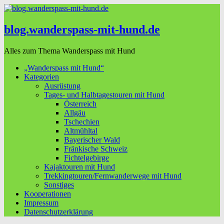
blog.wanderspass-mit-hund.de
Alles zum Thema Wanderspass mit Hund
„Wanderspass mit Hund“
Kategorien
Ausrüstung
Tages- und Halbtagestouren mit Hund
Österreich
Allgäu
Tschechien
Altmühltal
Bayerischer Wald
Fränkische Schweiz
Fichtelgebirge
Kajaktouren mit Hund
Trekkingtouren/Fernwanderwege mit Hund
Sonstiges
Kooperationen
Impressum
Datenschutzerklärung