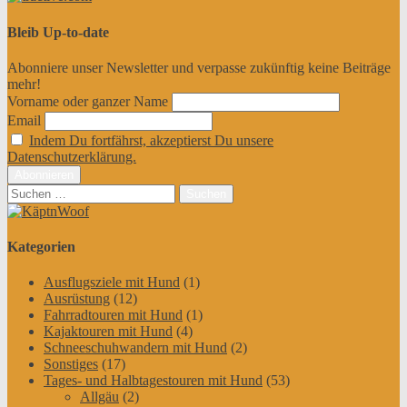
Bleib Up-to-date
Abonniere unser Newsletter und verpasse zukünftig keine Beiträge
mehr!
Vorname oder ganzer Name
Email
Indem Du fortfährst, akzeptierst Du unsere
Datenschutzerklärung.
Suchen
nach:
Kategorien
Ausflugsziele mit Hund
(1)
Ausrüstung
(12)
Fahrradtouren mit Hund
(1)
Kajaktouren mit Hund
(4)
Schneeschuhwandern mit Hund
(2)
Sonstiges
(17)
Tages- und Halbtagestouren mit Hund
(53)
Allgäu
(2)