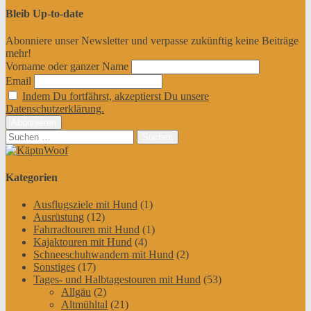
Bleib Up-to-date
Abonniere unser Newsletter und verpasse zukünftig keine Beiträge
mehr!
Vorname oder ganzer Name
Email
Indem Du fortfährst, akzeptierst Du unsere
Datenschutzerklärung.
Suchen
nach:
Kategorien
Ausflugsziele mit Hund
(1)
Ausrüstung
(12)
Fahrradtouren mit Hund
(1)
Kajaktouren mit Hund
(4)
Schneeschuhwandern mit Hund
(2)
Sonstiges
(17)
Tages- und Halbtagestouren mit Hund
(53)
Allgäu
(2)
Altmühltal
(21)