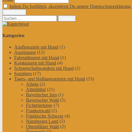
Indem Du fortfährst, akzeptierst Du unsere Datenschutzerklärung.
Suchen
nach:
Kategorien
Ausflugsziele mit Hund
(1)
Ausrüstung
(12)
Fahrradtouren mit Hund
(1)
Kajaktouren mit Hund
(4)
Schneeschuhwandern mit Hund
(2)
Sonstiges
(17)
Tages- und Halbtagestouren mit Hund
(53)
Allgäu
(2)
Altmühltal
(21)
Bayerischer Jura
(1)
Bayerischer Wald
(5)
Fichtelgebirge
(7)
Frankenwald
(2)
Fränkische Schweiz
(4)
Nürnberger Land
(5)
Oberpfälzer Wald
(2)
Österreich
(2)