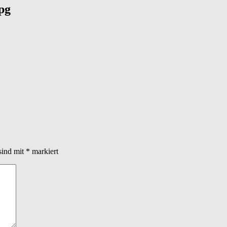
pg
sind mit
*
markiert