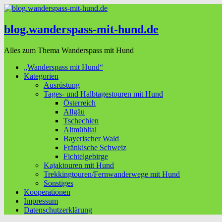
blog.wanderspass-mit-hund.de
Alles zum Thema Wanderspass mit Hund
„Wanderspass mit Hund“
Kategorien
Ausrüstung
Tages- und Halbtagestouren mit Hund
Österreich
Allgäu
Tschechien
Altmühltal
Bayerischer Wald
Fränkische Schweiz
Fichtelgebirge
Kajaktouren mit Hund
Trekkingtouren/Fernwanderwege mit Hund
Sonstiges
Kooperationen
Impressum
Datenschutzerklärung