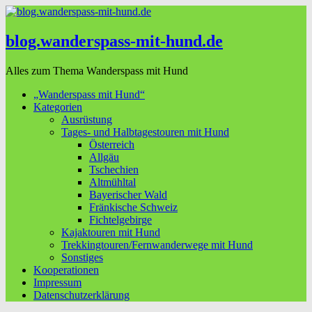
blog.wanderspass-mit-hund.de
Alles zum Thema Wanderspass mit Hund
„Wanderspass mit Hund“
Kategorien
Ausrüstung
Tages- und Halbtagestouren mit Hund
Österreich
Allgäu
Tschechien
Altmühltal
Bayerischer Wald
Fränkische Schweiz
Fichtelgebirge
Kajaktouren mit Hund
Trekkingtouren/Fernwanderwege mit Hund
Sonstiges
Kooperationen
Impressum
Datenschutzerklärung