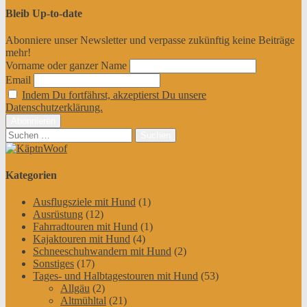
Bleib Up-to-date
Abonniere unser Newsletter und verpasse zukünftig keine Beiträge
mehr!
Vorname oder ganzer Name
Email
Indem Du fortfährst, akzeptierst Du unsere
Datenschutzerklärung.
Suchen
nach:
Kategorien
Ausflugsziele mit Hund
(1)
Ausrüstung
(12)
Fahrradtouren mit Hund
(1)
Kajaktouren mit Hund
(4)
Schneeschuhwandern mit Hund
(2)
Sonstiges
(17)
Tages- und Halbtagestouren mit Hund
(53)
Allgäu
(2)
Altmühltal
(21)