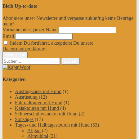
Bleib Up-to-date
Abonniere unser Newsletter und verpasse zukünftig keine Beiträge
mehr!
Vorname oder ganzer Name
Email
Indem Du fortfährst, akzeptierst Du unsere
Datenschutzerklärung.
Suchen
nach:
Kategorien
Ausflugsziele mit Hund
(1)
Ausrüstung
(12)
Fahrradtouren mit Hund
(1)
Kajaktouren mit Hund
(4)
Schneeschuhwandern mit Hund
(2)
Sonstiges
(17)
Tages- und Halbtagestouren mit Hund
(53)
Allgäu
(2)
Altmühltal
(21)