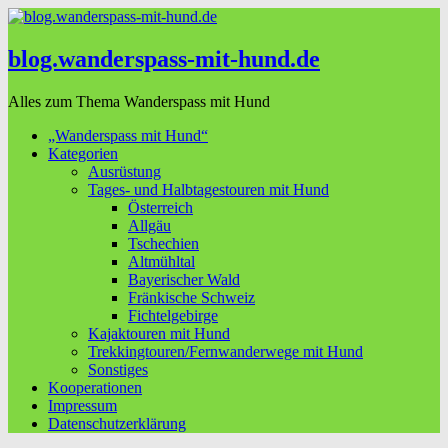
blog.wanderspass-mit-hund.de
Alles zum Thema Wanderspass mit Hund
„Wanderspass mit Hund“
Kategorien
Ausrüstung
Tages- und Halbtagestouren mit Hund
Österreich
Allgäu
Tschechien
Altmühltal
Bayerischer Wald
Fränkische Schweiz
Fichtelgebirge
Kajaktouren mit Hund
Trekkingtouren/Fernwanderwege mit Hund
Sonstiges
Kooperationen
Impressum
Datenschutzerklärung