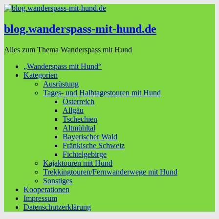
blog.wanderspass-mit-hund.de
Alles zum Thema Wanderspass mit Hund
„Wanderspass mit Hund“
Kategorien
Ausrüstung
Tages- und Halbtagestouren mit Hund
Österreich
Allgäu
Tschechien
Altmühltal
Bayerischer Wald
Fränkische Schweiz
Fichtelgebirge
Kajaktouren mit Hund
Trekkingtouren/Fernwanderwege mit Hund
Sonstiges
Kooperationen
Impressum
Datenschutzerklärung