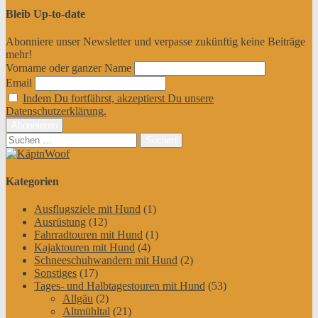
Bleib Up-to-date
Abonniere unser Newsletter und verpasse zukünftig keine Beiträge
mehr!
Vorname oder ganzer Name
Email
Indem Du fortfährst, akzeptierst Du unsere
Datenschutzerklärung.
Suchen
nach:
Kategorien
Ausflugsziele mit Hund
(1)
Ausrüstung
(12)
Fahrradtouren mit Hund
(1)
Kajaktouren mit Hund
(4)
Schneeschuhwandern mit Hund
(2)
Sonstiges
(17)
Tages- und Halbtagestouren mit Hund
(53)
Allgäu
(2)
Altmühltal
(21)