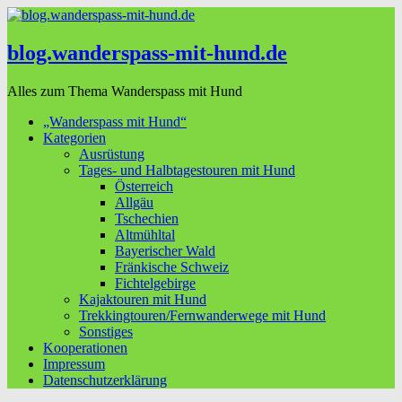
blog.wanderspass-mit-hund.de
Alles zum Thema Wanderspass mit Hund
„Wanderspass mit Hund“
Kategorien
Ausrüstung
Tages- und Halbtagestouren mit Hund
Österreich
Allgäu
Tschechien
Altmühltal
Bayerischer Wald
Fränkische Schweiz
Fichtelgebirge
Kajaktouren mit Hund
Trekkingtouren/Fernwanderwege mit Hund
Sonstiges
Kooperationen
Impressum
Datenschutzerklärung