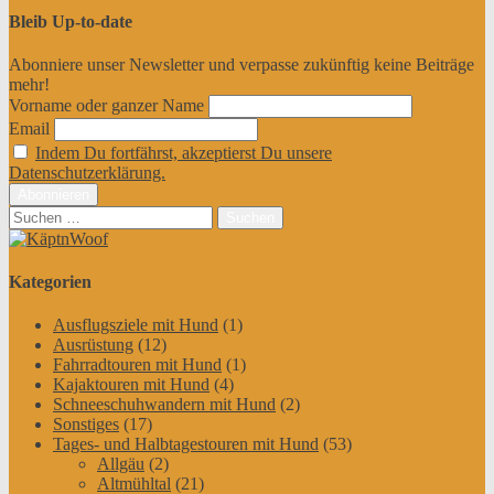
Bleib Up-to-date
Abonniere unser Newsletter und verpasse zukünftig keine Beiträge
mehr!
Vorname oder ganzer Name
Email
Indem Du fortfährst, akzeptierst Du unsere
Datenschutzerklärung.
Suchen
nach:
Kategorien
Ausflugsziele mit Hund
(1)
Ausrüstung
(12)
Fahrradtouren mit Hund
(1)
Kajaktouren mit Hund
(4)
Schneeschuhwandern mit Hund
(2)
Sonstiges
(17)
Tages- und Halbtagestouren mit Hund
(53)
Allgäu
(2)
Altmühltal
(21)