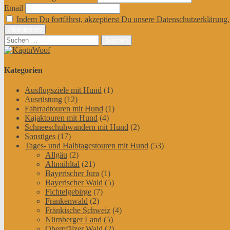
Email
Indem Du fortfährst, akzeptierst Du unsere Datenschutzerklärung.
Suchen
nach:
Kategorien
Ausflugsziele mit Hund
(1)
Ausrüstung
(12)
Fahrradtouren mit Hund
(1)
Kajaktouren mit Hund
(4)
Schneeschuhwandern mit Hund
(2)
Sonstiges
(17)
Tages- und Halbtagestouren mit Hund
(53)
Allgäu
(2)
Altmühltal
(21)
Bayerischer Jura
(1)
Bayerischer Wald
(5)
Fichtelgebirge
(7)
Frankenwald
(2)
Fränkische Schweiz
(4)
Nürnberger Land
(5)
Oberpfälzer Wald
(2)