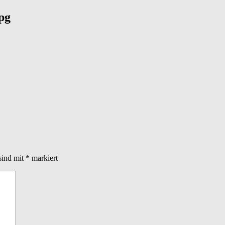
pg
sind mit
*
markiert