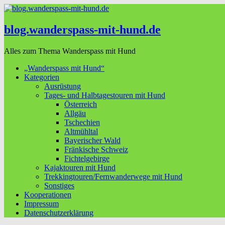
blog.wanderspass-mit-hund.de
Alles zum Thema Wanderspass mit Hund
„Wanderspass mit Hund“
Kategorien
Ausrüstung
Tages- und Halbtagestouren mit Hund
Österreich
Allgäu
Tschechien
Altmühltal
Bayerischer Wald
Fränkische Schweiz
Fichtelgebirge
Kajaktouren mit Hund
Trekkingtouren/Fernwanderwege mit Hund
Sonstiges
Kooperationen
Impressum
Datenschutzerklärung