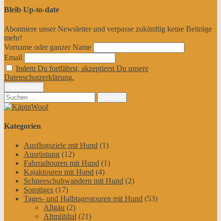
Bleib Up-to-date
Abonniere unser Newsletter und verpasse zukünftig keine Beiträge
mehr!
Vorname oder ganzer Name
Email
Indem Du fortfährst, akzeptierst Du unsere
Datenschutzerklärung.
Suchen
nach:
Kategorien
Ausflugsziele mit Hund
(1)
Ausrüstung
(12)
Fahrradtouren mit Hund
(1)
Kajaktouren mit Hund
(4)
Schneeschuhwandern mit Hund
(2)
Sonstiges
(17)
Tages- und Halbtagestouren mit Hund
(53)
Allgäu
(2)
Altmühltal
(21)