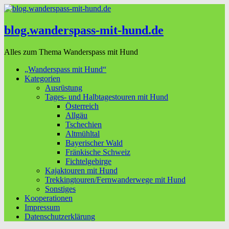
blog.wanderspass-mit-hund.de
Alles zum Thema Wanderspass mit Hund
„Wanderspass mit Hund“
Kategorien
Ausrüstung
Tages- und Halbtagestouren mit Hund
Österreich
Allgäu
Tschechien
Altmühltal
Bayerischer Wald
Fränkische Schweiz
Fichtelgebirge
Kajaktouren mit Hund
Trekkingtouren/Fernwanderwege mit Hund
Sonstiges
Kooperationen
Impressum
Datenschutzerklärung