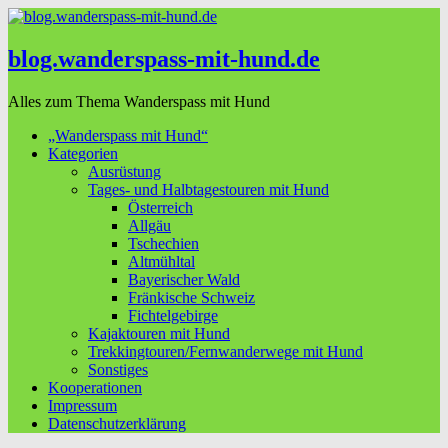
blog.wanderspass-mit-hund.de
Alles zum Thema Wanderspass mit Hund
„Wanderspass mit Hund“
Kategorien
Ausrüstung
Tages- und Halbtagestouren mit Hund
Österreich
Allgäu
Tschechien
Altmühltal
Bayerischer Wald
Fränkische Schweiz
Fichtelgebirge
Kajaktouren mit Hund
Trekkingtouren/Fernwanderwege mit Hund
Sonstiges
Kooperationen
Impressum
Datenschutzerklärung