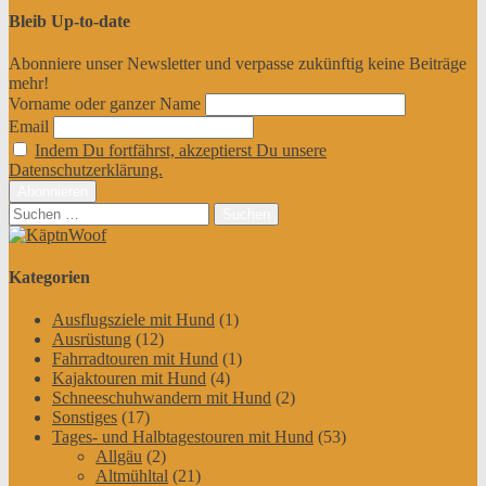
Bleib Up-to-date
Abonniere unser Newsletter und verpasse zukünftig keine Beiträge
mehr!
Vorname oder ganzer Name
Email
Indem Du fortfährst, akzeptierst Du unsere
Datenschutzerklärung.
Suchen
nach:
Kategorien
Ausflugsziele mit Hund
(1)
Ausrüstung
(12)
Fahrradtouren mit Hund
(1)
Kajaktouren mit Hund
(4)
Schneeschuhwandern mit Hund
(2)
Sonstiges
(17)
Tages- und Halbtagestouren mit Hund
(53)
Allgäu
(2)
Altmühltal
(21)