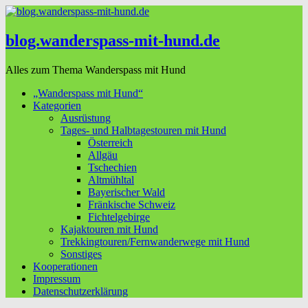
blog.wanderspass-mit-hund.de
Alles zum Thema Wanderspass mit Hund
„Wanderspass mit Hund“
Kategorien
Ausrüstung
Tages- und Halbtagestouren mit Hund
Österreich
Allgäu
Tschechien
Altmühltal
Bayerischer Wald
Fränkische Schweiz
Fichtelgebirge
Kajaktouren mit Hund
Trekkingtouren/Fernwanderwege mit Hund
Sonstiges
Kooperationen
Impressum
Datenschutzerklärung