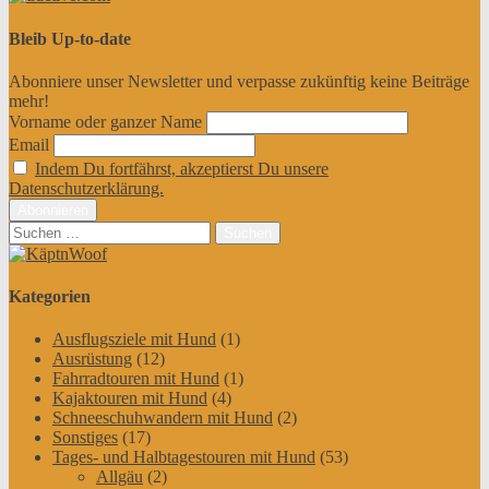
Bleib Up-to-date
Abonniere unser Newsletter und verpasse zukünftig keine Beiträge
mehr!
Vorname oder ganzer Name
Email
Indem Du fortfährst, akzeptierst Du unsere
Datenschutzerklärung.
Suchen
nach:
Kategorien
Ausflugsziele mit Hund
(1)
Ausrüstung
(12)
Fahrradtouren mit Hund
(1)
Kajaktouren mit Hund
(4)
Schneeschuhwandern mit Hund
(2)
Sonstiges
(17)
Tages- und Halbtagestouren mit Hund
(53)
Allgäu
(2)