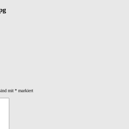
pg
sind mit
*
markiert