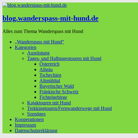
blog.wanderspass-mit-hund.de
Alles zum Thema Wanderspass mit Hund
„Wanderspass mit Hund“
Kategorien
Ausrüstung
Tages- und Halbtagestouren mit Hund
Österreich
Allgäu
Tschechien
Altmühltal
Bayerischer Wald
Fränkische Schweiz
Fichtelgebirge
Kajaktouren mit Hund
Trekkingtouren/Fernwanderwege mit Hund
Sonstiges
Kooperationen
Impressum
Datenschutzerklärung