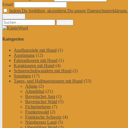
Email
Indem Du fortfährst, akzeptierst Du unsere Datenschutzerklärung.
Suchen
nach:
Kategorien
Ausflugsziele mit Hund
(1)
Ausrüstung
(12)
Fahrradtouren mit Hund
(1)
Kajaktouren mit Hund
(4)
Schneeschuhwandern mit Hund
(2)
Sonstiges
(17)
Tages- und Halbtagestouren mit Hund
(53)
Allgäu
(2)
Altmühltal
(21)
Bayerischer Jura
(1)
Bayerischer Wald
(5)
Fichtelgebirge
(7)
Frankenwald
(2)
Fränkische Schweiz
(4)
Nürnberger Land
(5)
Oberpfälzer Wald
(2)