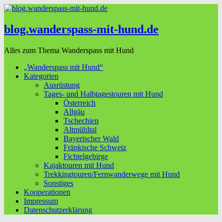
blog.wanderspass-mit-hund.de
Alles zum Thema Wanderspass mit Hund
„Wanderspass mit Hund“
Kategorien
Ausrüstung
Tages- und Halbtagestouren mit Hund
Österreich
Allgäu
Tschechien
Altmühltal
Bayerischer Wald
Fränkische Schweiz
Fichtelgebirge
Kajaktouren mit Hund
Trekkingtouren/Fernwanderwege mit Hund
Sonstiges
Kooperationen
Impressum
Datenschutzerklärung