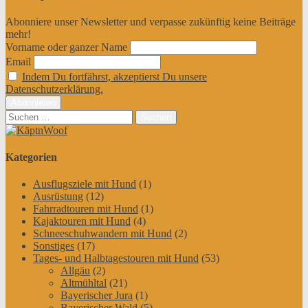
Abonniere unser Newsletter und verpasse zukünftig keine Beiträge
mehr!
Vorname oder ganzer Name
Email
Indem Du fortfährst, akzeptierst Du unsere
Datenschutzerklärung.
Suchen
nach:
Kategorien
Ausflugsziele mit Hund
(1)
Ausrüstung
(12)
Fahrradtouren mit Hund
(1)
Kajaktouren mit Hund
(4)
Schneeschuhwandern mit Hund
(2)
Sonstiges
(17)
Tages- und Halbtagestouren mit Hund
(53)
Allgäu
(2)
Altmühltal
(21)
Bayerischer Jura
(1)
Bayerischer Wald
(5)