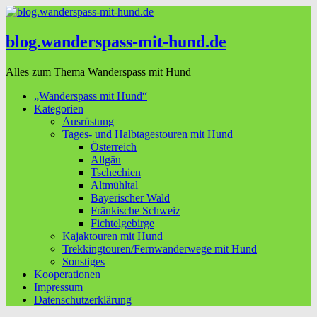
blog.wanderspass-mit-hund.de
Alles zum Thema Wanderspass mit Hund
„Wanderspass mit Hund“
Kategorien
Ausrüstung
Tages- und Halbtagestouren mit Hund
Österreich
Allgäu
Tschechien
Altmühltal
Bayerischer Wald
Fränkische Schweiz
Fichtelgebirge
Kajaktouren mit Hund
Trekkingtouren/Fernwanderwege mit Hund
Sonstiges
Kooperationen
Impressum
Datenschutzerklärung