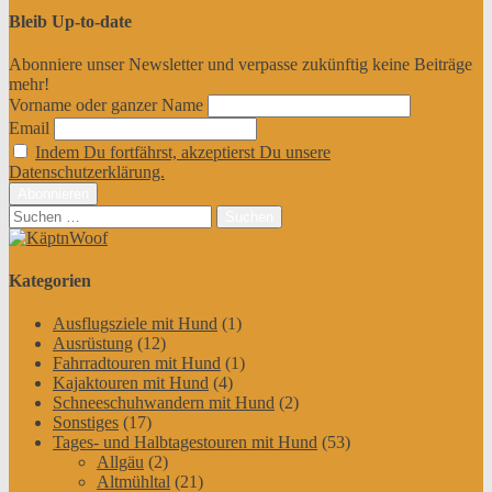
Bleib Up-to-date
Abonniere unser Newsletter und verpasse zukünftig keine Beiträge
mehr!
Vorname oder ganzer Name
Email
Indem Du fortfährst, akzeptierst Du unsere
Datenschutzerklärung.
Suchen
nach:
Kategorien
Ausflugsziele mit Hund
(1)
Ausrüstung
(12)
Fahrradtouren mit Hund
(1)
Kajaktouren mit Hund
(4)
Schneeschuhwandern mit Hund
(2)
Sonstiges
(17)
Tages- und Halbtagestouren mit Hund
(53)
Allgäu
(2)
Altmühltal
(21)