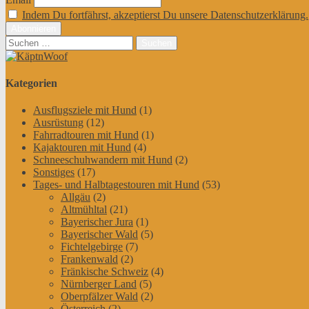
Indem Du fortfährst, akzeptierst Du unsere Datenschutzerklärung.
Suchen
nach:
Kategorien
Ausflugsziele mit Hund
(1)
Ausrüstung
(12)
Fahrradtouren mit Hund
(1)
Kajaktouren mit Hund
(4)
Schneeschuhwandern mit Hund
(2)
Sonstiges
(17)
Tages- und Halbtagestouren mit Hund
(53)
Allgäu
(2)
Altmühltal
(21)
Bayerischer Jura
(1)
Bayerischer Wald
(5)
Fichtelgebirge
(7)
Frankenwald
(2)
Fränkische Schweiz
(4)
Nürnberger Land
(5)
Oberpfälzer Wald
(2)
Österreich
(2)