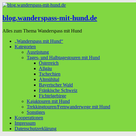
blog.wanderspass-mit-hund.de
Alles zum Thema Wanderspass mit Hund
„Wanderspass mit Hund“
Kategorien
Ausrüstung
Tages- und Halbtagestouren mit Hund
Österreich
Allgäu
Tschechien
Altmühltal
Bayerischer Wald
Fränkische Schweiz
Fichtelgebirge
Kajaktouren mit Hund
Trekkingtouren/Fernwanderwege mit Hund
Sonstiges
Kooperationen
Impressum
Datenschutzerklärung