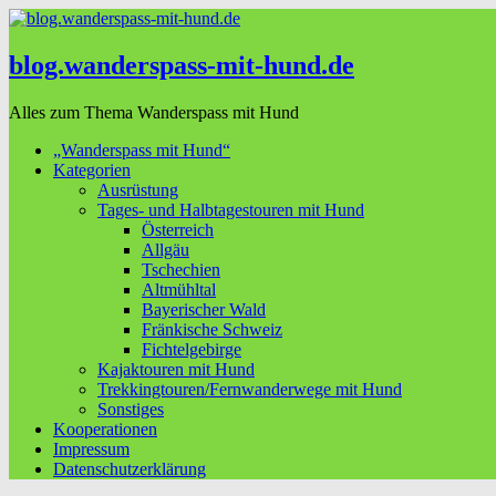
blog.wanderspass-mit-hund.de
Alles zum Thema Wanderspass mit Hund
„Wanderspass mit Hund“
Kategorien
Ausrüstung
Tages- und Halbtagestouren mit Hund
Österreich
Allgäu
Tschechien
Altmühltal
Bayerischer Wald
Fränkische Schweiz
Fichtelgebirge
Kajaktouren mit Hund
Trekkingtouren/Fernwanderwege mit Hund
Sonstiges
Kooperationen
Impressum
Datenschutzerklärung