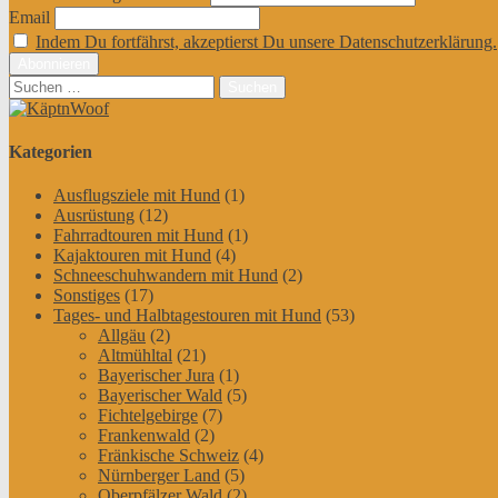
Email
Indem Du fortfährst, akzeptierst Du unsere Datenschutzerklärung.
Suchen
nach:
Kategorien
Ausflugsziele mit Hund
(1)
Ausrüstung
(12)
Fahrradtouren mit Hund
(1)
Kajaktouren mit Hund
(4)
Schneeschuhwandern mit Hund
(2)
Sonstiges
(17)
Tages- und Halbtagestouren mit Hund
(53)
Allgäu
(2)
Altmühltal
(21)
Bayerischer Jura
(1)
Bayerischer Wald
(5)
Fichtelgebirge
(7)
Frankenwald
(2)
Fränkische Schweiz
(4)
Nürnberger Land
(5)
Oberpfälzer Wald
(2)