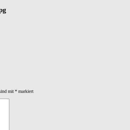
pg
sind mit
*
markiert