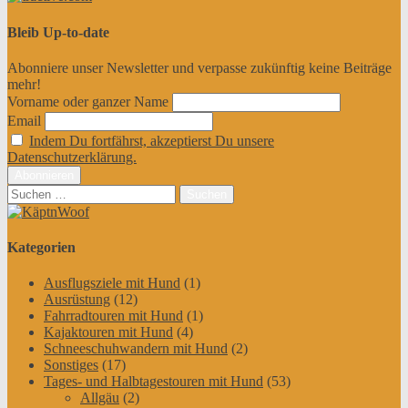
Bleib Up-to-date
Abonniere unser Newsletter und verpasse zukünftig keine Beiträge
mehr!
Vorname oder ganzer Name
Email
Indem Du fortfährst, akzeptierst Du unsere
Datenschutzerklärung.
Suchen
nach:
Kategorien
Ausflugsziele mit Hund
(1)
Ausrüstung
(12)
Fahrradtouren mit Hund
(1)
Kajaktouren mit Hund
(4)
Schneeschuhwandern mit Hund
(2)
Sonstiges
(17)
Tages- und Halbtagestouren mit Hund
(53)
Allgäu
(2)