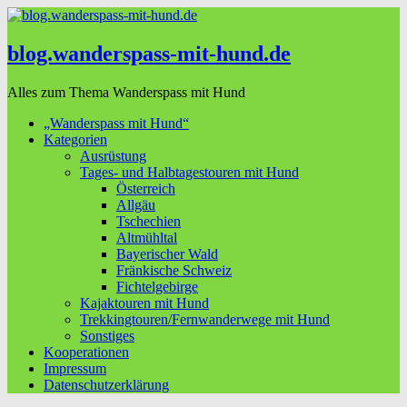
blog.wanderspass-mit-hund.de
Alles zum Thema Wanderspass mit Hund
„Wanderspass mit Hund“
Kategorien
Ausrüstung
Tages- und Halbtagestouren mit Hund
Österreich
Allgäu
Tschechien
Altmühltal
Bayerischer Wald
Fränkische Schweiz
Fichtelgebirge
Kajaktouren mit Hund
Trekkingtouren/Fernwanderwege mit Hund
Sonstiges
Kooperationen
Impressum
Datenschutzerklärung