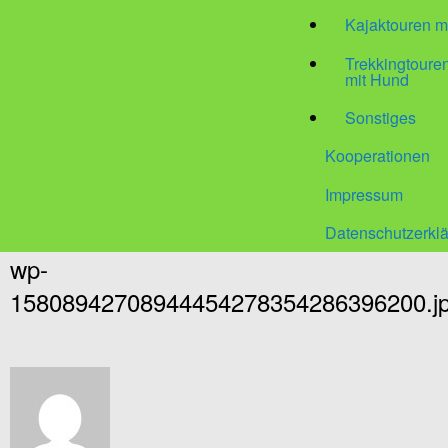
Kajaktouren m
Trekkingtour
mit Hund
Sonstiges
Kooperationen
Impressum
Datenschutzerkl
wp-
15808942708944454278354286396200.j