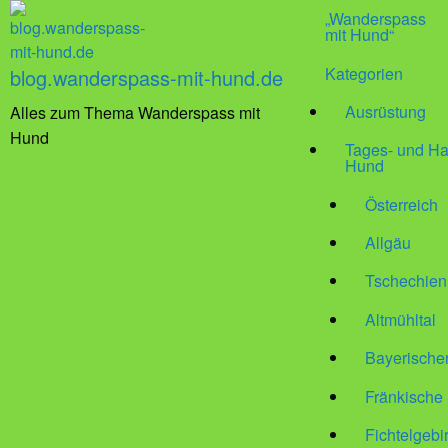
„Wanderspass
mit Hund“
Kategorien
blog.wanderspass-mit-hund.de
Ausrüstung
Alles zum Thema Wanderspass mit
Hund
Tages- und Ha
Hund
Österreich
Allgäu
Tschechien
Altmühltal
Bayerische
Fränkische
Fichtelgebi