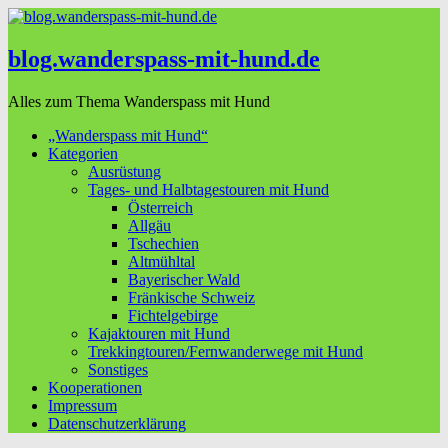
blog.wanderspass-mit-hund.de
Alles zum Thema Wanderspass mit Hund
„Wanderspass mit Hund“
Kategorien
Ausrüstung
Tages- und Halbtagestouren mit Hund
Österreich
Allgäu
Tschechien
Altmühltal
Bayerischer Wald
Fränkische Schweiz
Fichtelgebirge
Kajaktouren mit Hund
Trekkingtouren/Fernwanderwege mit Hund
Sonstiges
Kooperationen
Impressum
Datenschutzerklärung