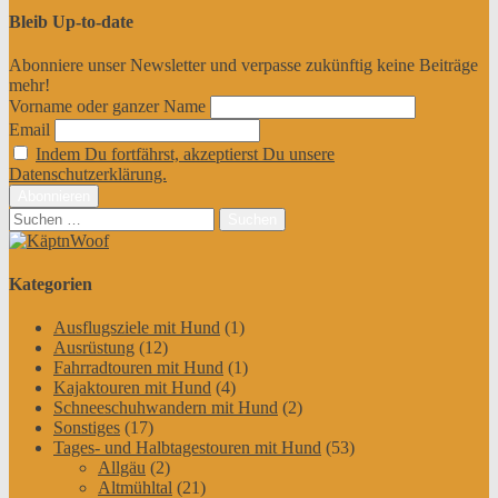
Bleib Up-to-date
Abonniere unser Newsletter und verpasse zukünftig keine Beiträge
mehr!
Vorname oder ganzer Name
Email
Indem Du fortfährst, akzeptierst Du unsere
Datenschutzerklärung.
Suchen
nach:
Kategorien
Ausflugsziele mit Hund
(1)
Ausrüstung
(12)
Fahrradtouren mit Hund
(1)
Kajaktouren mit Hund
(4)
Schneeschuhwandern mit Hund
(2)
Sonstiges
(17)
Tages- und Halbtagestouren mit Hund
(53)
Allgäu
(2)
Altmühltal
(21)